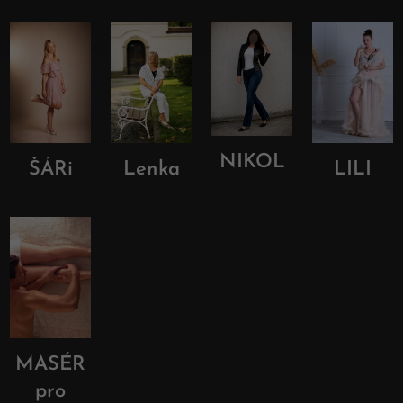
NIKOL
ŠÁRi
Lenka
LILI
MASÉR
pro