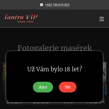
+420 736 610 823
Fotogalerie masérek
Už Vám bylo 18 let?
Ano
Ne
ZUZA
LUCIE
IVA
NADIN